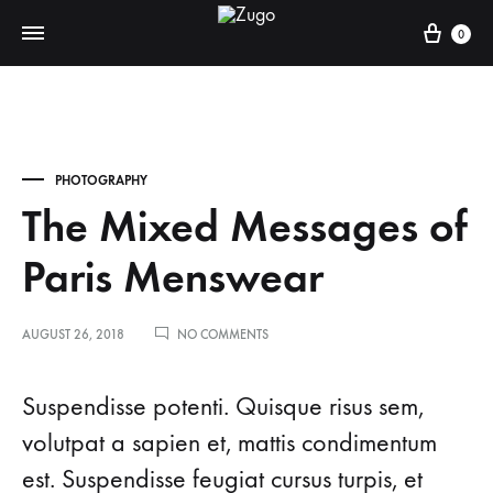
Cart
0
PHOTOGRAPHY
The Mixed Messages of
Paris Menswear
ON
AUGUST 26, 2018
NO COMMENTS
THE
MIXED
MESSAGES
Suspendisse potenti. Quisque risus sem,
OF
PARIS
volutpat a sapien et, mattis condimentum
MENSWEAR
est. Suspendisse feugiat cursus turpis, et